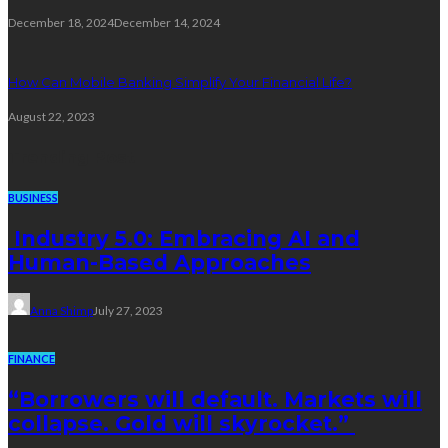
December 18, 2024
December 14, 2024
How Can Mobile Banking Simplify Your Financial Life?
August 22, 2023
Trending Post
BUSINESS
Industry 5.0: Embracing AI and
Human-Based Approaches
Anna Shimp
July 27, 2023
FINANCE
“Borrowers will default. Markets will
collapse. Gold will skyrocket.”