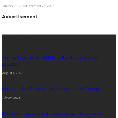
January 10, 2022
November 23, 2022
Advertisement
latest posts
Why the Second Half of 2026 Is the Best Time to Invest in
Marketing
August 4, 2026
How Penicillin G Potassium Keeps Your Livestock Thriving
July 29, 2026
How Does Investment Casting Support High-Performance