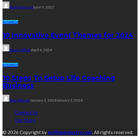
Paul Petersen
June 9, 2021
BUSINESS
10 Innovative Event Themes for 2024
Danny White
April 4, 2024
BUSINESS
10 Steps To Setup Life Coaching
Business
Paul Watson
January 3, 2024
January 3, 2024
Contact Us
Our Story
© 2026 Copyright by
myflowindustry.com
. All rights reserved.