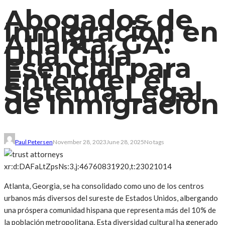
Abogados de
Inmigración en
Atlanta, GA:
Una Guía
Esencial para
Entender el
Sistema Legal
de Inmigración
Paul Petersen
November 28, 2023
June 28, 2025
No tags
xr:d:DAFaLtZpsNs:3,j:46760831920,t:23021014
Atlanta, Georgia, se ha consolidado como uno de los centros
urbanos más diversos del sureste de Estados Unidos, albergando
una próspera comunidad hispana que representa más del 10% de
la población metropolitana. Esta diversidad cultural ha generado